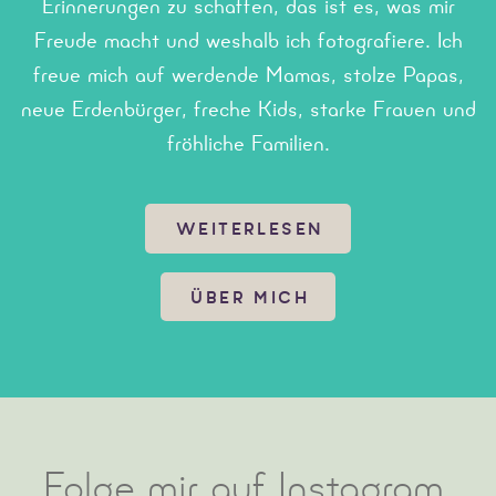
Erinnerungen zu schaffen, das ist es, was mir
Freude macht und weshalb ich fotografiere. Ich
freue mich auf werdende Mamas, stolze Papas,
neue Erdenbürger, freche Kids, starke Frauen und
fröhliche Familien.
Mit
Herzlicht
widme ich mich der sensiblen Kunst,
WEITERLESEN
den Zauber des Augenblicks einzufangen. Im
entspannten Ambiente meines lichtdurchfluteten
ÜBER MICH
Studios halten wir den Zauber der letzten
Schwangerschaftswochen, der ersten
Lebensstunden, der bunten Kindertage und deines
schönsten ICHs fest. Mit besonderem Feingefühl,
Herzlichkeit und natürlichem Licht werden Portraits
Folge
mir auf
Instagram.