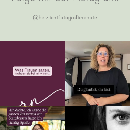
und stilvolle Fotos zu jenen Schätzen, die dir und
deiner Familie noch lange Freude bereiten.
@herzlichtfotografierenate
Betrachte auch du deine Momente im liebevollen
Herzlicht
.
Ich freue mich auf deinen Anruf.
10
1
46
0